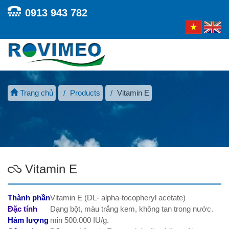
0913 943 782
Toggl
navig
Trang chủ
Products
Vitamin E
Vitamin E
Thành phần
Vitamin E (DL- alpha-tocopheryl acetate)
Đặc tính
Dạng bột, màu trắng kem, không tan trong nước.
Hàm lượng
min 500.000 IU/g.