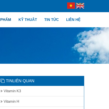
 PHẨM
KỸ THUÂT
TIN TỨC
LIÊN HỆ
TINLIÊN QUAN
Vitamin K3
Vitamin H